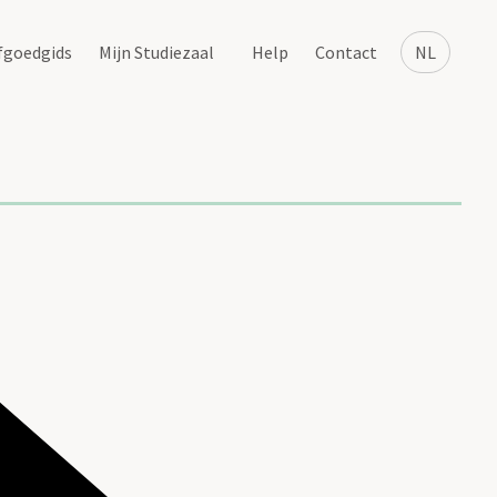
fgoedgids
Mijn Studiezaal
Help
Contact
NL