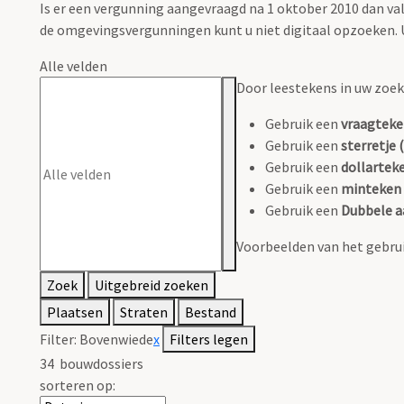
Is er een vergunning aangevraagd na 1 oktober 2010 dan 
de omgevingsvergunningen kunt u niet digitaal opzoeken. U
Alle velden
Door leestekens in uw zoeko
Gebruik een
vraagteke
Gebruik een
sterretje (
Gebruik een
dollarteke
Gebruik een
minteken 
Gebruik een
Dubbele a
Voorbeelden van het gebrui
Zoek
Uitgebreid zoeken
Plaatsen
Straten
Bestand
Filter:
Bovenwiede
x
Filters legen
34
bouwdossiers
sorteren op: