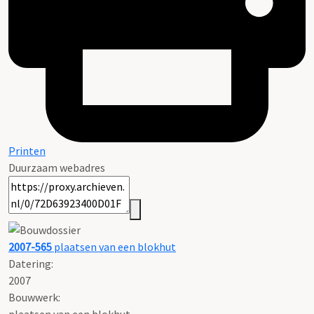
Printen
Duurzaam webadres
2007-565
plaatsen van een blokhut
Datering
:
2007
Bouwwerk: