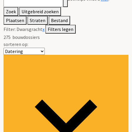
Zoek
Uitgebreid zoeken
Plaatsen
Straten
Bestand
Filter:
Dwarsgracht
x
Filters legen
275
bouwdossiers
sorteren op: