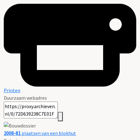
Printen
Duurzaam webadres
2008-81
plaatsen van een blokhut