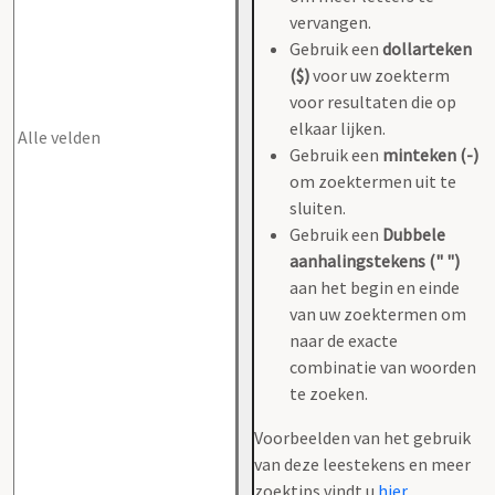
vervangen.
Gebruik een
dollarteken
($)
voor uw zoekterm
voor resultaten die op
elkaar lijken.
Gebruik een
minteken (-)
om zoektermen uit te
sluiten.
Gebruik een
Dubbele
aanhalingstekens (" ")
aan het begin en einde
van uw zoektermen om
naar de exacte
combinatie van woorden
te zoeken.
Voorbeelden van het gebruik
van deze leestekens en meer
zoektips vindt u
hier
.