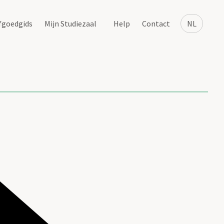
fgoedgids
Mijn Studiezaal
Help
Contact
NL