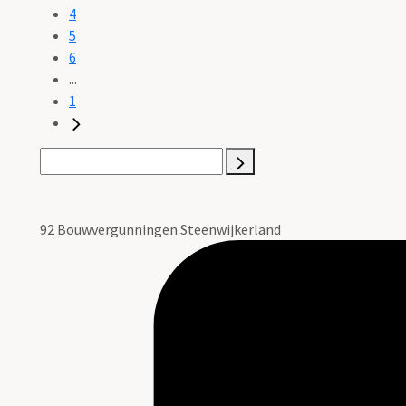
4
5
6
...
1
92 Bouwvergunningen Steenwijkerland