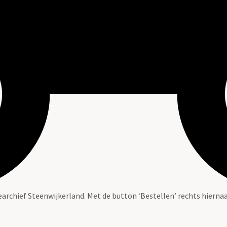
tearchief Steenwijkerland. Met de button ‘Bestellen’ rechts hiernaa