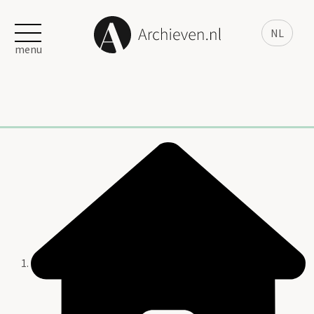
NL
menu