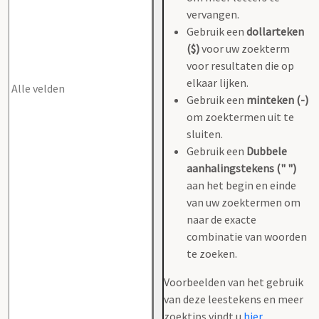
vervangen.
Gebruik een
dollarteken
($)
voor uw zoekterm
voor resultaten die op
elkaar lijken.
Gebruik een
minteken (-)
om zoektermen uit te
sluiten.
Gebruik een
Dubbele
aanhalingstekens (" ")
aan het begin en einde
van uw zoektermen om
naar de exacte
combinatie van woorden
te zoeken.
Voorbeelden van het gebruik
van deze leestekens en meer
zoektips vindt u
hier
.