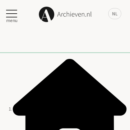
NL
menu