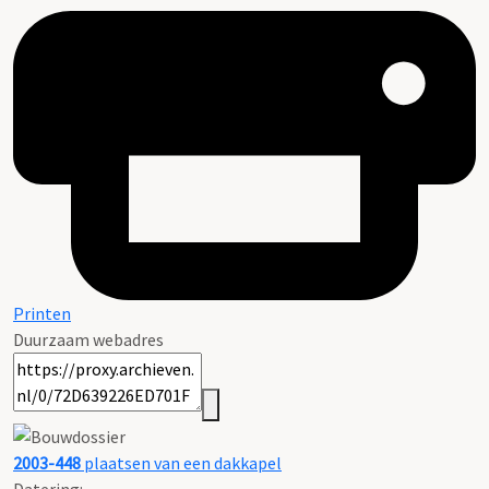
Printen
Duurzaam webadres
2003-448
plaatsen van een dakkapel