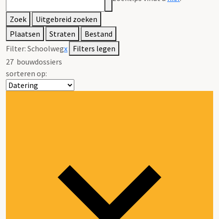
Zoek
Uitgebreid zoeken
Plaatsen
Straten
Bestand
Filter:
Schoolweg
x
Filters legen
27
bouwdossiers
sorteren op: