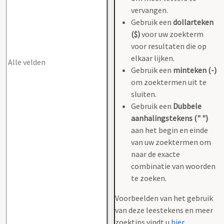
vervangen.
Gebruik een
dollarteken
($)
voor uw zoekterm
voor resultaten die op
elkaar lijken.
Gebruik een
minteken (-)
om zoektermen uit te
sluiten.
Gebruik een
Dubbele
aanhalingstekens (" ")
aan het begin en einde
van uw zoektermen om
naar de exacte
combinatie van woorden
te zoeken.
Voorbeelden van het gebruik
van deze leestekens en meer
zoektips vindt u
hier
.