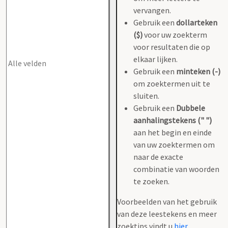
vervangen.
Gebruik een
dollarteken
($)
voor uw zoekterm
voor resultaten die op
elkaar lijken.
Gebruik een
minteken (-)
om zoektermen uit te
sluiten.
Gebruik een
Dubbele
aanhalingstekens (" ")
aan het begin en einde
van uw zoektermen om
naar de exacte
combinatie van woorden
te zoeken.
Voorbeelden van het gebruik
van deze leestekens en meer
zoektips vindt u
hier
.