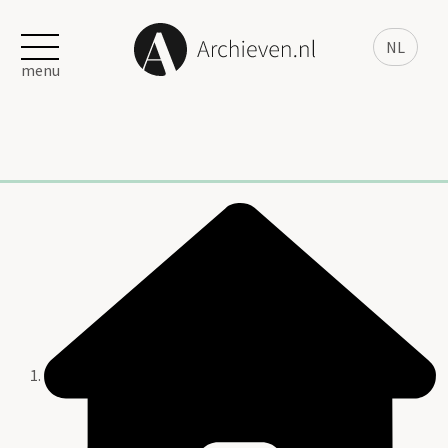
NL
menu