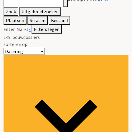
Zoek
Uitgebreid zoeken
Plaatsen
Straten
Bestand
Filter:
Markt
x
Filters legen
149
bouwdossiers
sorteren op: