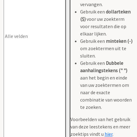
vervangen.
Gebruik een
dollarteken
($)
voor uw zoekterm
voor resultaten die op
elkaar lijken.
Gebruik een
minteken (-)
om zoektermen uit te
sluiten.
Gebruik een
Dubbele
aanhalingstekens (" ")
aan het begin en einde
van uw zoektermen om
naar de exacte
combinatie van woorden
te zoeken.
Voorbeelden van het gebruik
van deze leestekens en meer
zoektips vindt u
hier
.