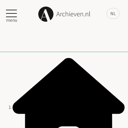
NL
menu