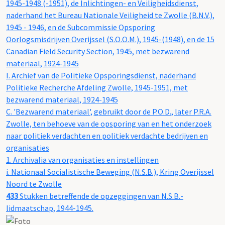
1945-1948 (-1951), de Inlichtingen- en Veiligheidsdienst,
naderhand het Bureau Nationale Veiligheid te Zwolle (B.N.V.),
1945 - 1946, en de Subcommissie Opsporing
Oorlogsmisdrijven Overijssel (S.O.O.M.), 1945-(1948), en de 15
Canadian Field Security Section, 1945, met bezwarend
materiaal, 1924-1945
I. Archief van de Politieke Opsporingsdienst, naderhand
Politieke Recherche Afdeling Zwolle, 1945-1951, met
bezwarend materiaal, 1924-1945
C. 'Bezwarend materiaal', gebruikt door de P.O.D., later P.R.A.
Zwolle, ten behoeve van de opsporing van en het onderzoek
naar politiek verdachten en politiek verdachte bedrijven en
organisaties
1. Archivalia van organisaties en instellingen
i. Nationaal Socialistische Beweging (N.S.B.), Kring Overijssel
Noord te Zwolle
433
Stukken betreffende de opzeggingen van N.S.B.-
lidmaatschap, 1944-1945.