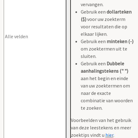
vervangen.
Gebruik een
dollarteken
($)
voor uw zoekterm
voor resultaten die op
elkaar lijken.
Gebruik een
minteken (-)
om zoektermen uit te
sluiten.
Gebruik een
Dubbele
aanhalingstekens (" ")
aan het begin en einde
van uw zoektermen om
naar de exacte
combinatie van woorden
te zoeken.
Voorbeelden van het gebruik
van deze leestekens en meer
zoektips vindt u
hier
.