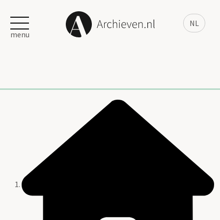
NL
menu