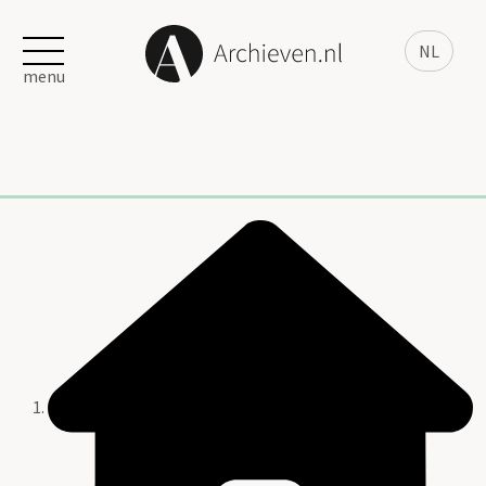
NL
menu