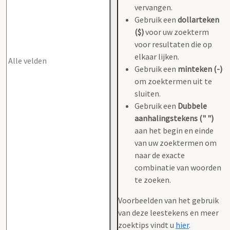
vervangen.
Gebruik een
dollarteken
($)
voor uw zoekterm
voor resultaten die op
elkaar lijken.
Gebruik een
minteken (-)
om zoektermen uit te
sluiten.
Gebruik een
Dubbele
aanhalingstekens (" ")
aan het begin en einde
van uw zoektermen om
naar de exacte
combinatie van woorden
te zoeken.
Voorbeelden van het gebruik
van deze leestekens en meer
zoektips vindt u
hier
.