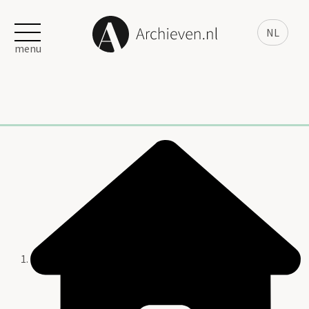
NL
menu