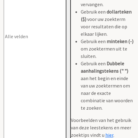
vervangen.
Gebruik een
dollarteken
($)
voor uw zoekterm
voor resultaten die op
elkaar lijken.
Gebruik een
minteken (-)
om zoektermen uit te
sluiten.
Gebruik een
Dubbele
aanhalingstekens (" ")
aan het begin en einde
van uw zoektermen om
naar de exacte
combinatie van woorden
te zoeken.
Voorbeelden van het gebruik
van deze leestekens en meer
zoektips vindt u
hier
.