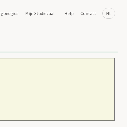
fgoedgids
Mijn Studiezaal
Help
Contact
NL