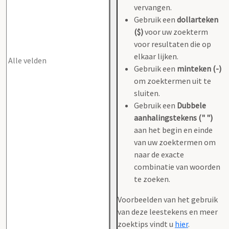
vervangen.
Gebruik een
dollarteken
($)
voor uw zoekterm
voor resultaten die op
elkaar lijken.
Gebruik een
minteken (-)
om zoektermen uit te
sluiten.
Gebruik een
Dubbele
aanhalingstekens (" ")
aan het begin en einde
van uw zoektermen om
naar de exacte
combinatie van woorden
te zoeken.
Voorbeelden van het gebruik
van deze leestekens en meer
zoektips vindt u
hier
.