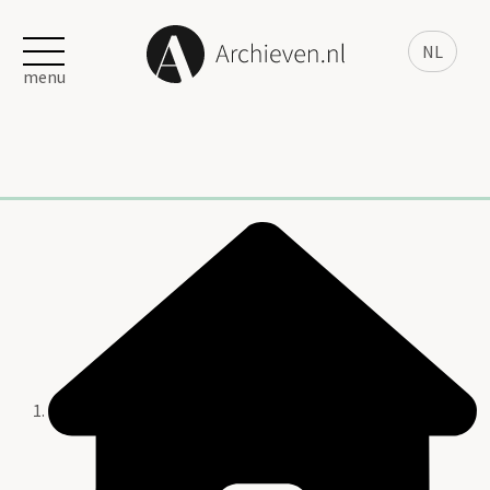
NL
menu