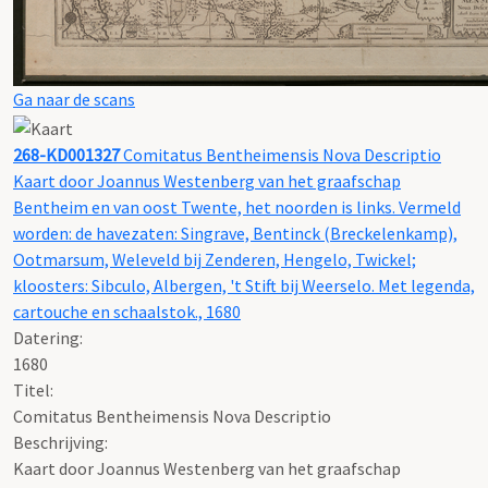
Ga naar de scans
268-KD001327
Comitatus Bentheimensis Nova Descriptio
Kaart door Joannus Westenberg van het graafschap
Bentheim en van oost Twente, het noorden is links. Vermeld
worden: de havezaten: Singrave, Bentinck (Breckelenkamp),
Ootmarsum, Weleveld bij Zenderen, Hengelo, Twickel;
kloosters: Sibculo, Albergen, 't Stift bij Weerselo. Met legenda,
cartouche en schaalstok., 1680
Datering
:
1680
Titel:
Comitatus Bentheimensis Nova Descriptio
Beschrijving:
Kaart door Joannus Westenberg van het graafschap