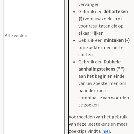
vervangen.
Gebruik een
dollarteken
($)
voor uw zoekterm
voor resultaten die op
elkaar lijken.
Gebruik een
minteken (-)
om zoektermen uit te
sluiten.
Gebruik een
Dubbele
aanhalingstekens (" ")
aan het begin en einde
van uw zoektermen om
naar de exacte
combinatie van woorden
te zoeken.
Voorbeelden van het gebruik
van deze leestekens en meer
zoektips vindt u
hier
.