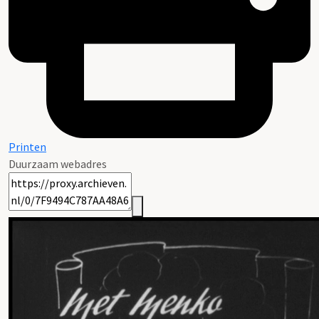
Printen
Duurzaam webadres