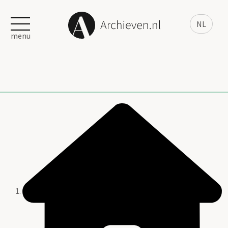
NL
menu