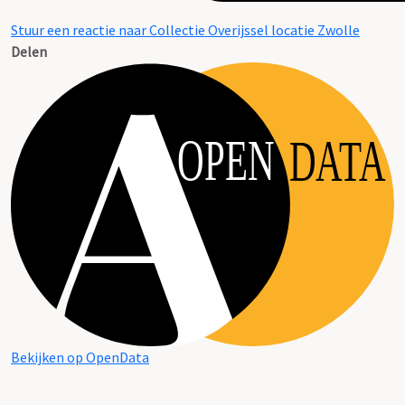
Stuur een reactie naar Collectie Overijssel locatie Zwolle
Delen
OPEN
DATA
Bekijken op OpenData