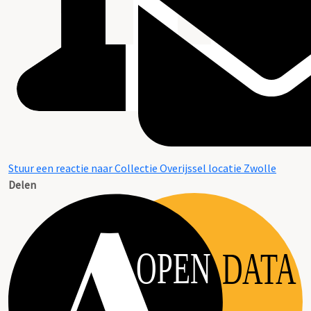
Stuur een reactie naar Collectie Overijssel locatie Zwolle
Delen
OPEN
DATA