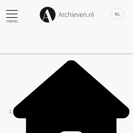
NL
menu