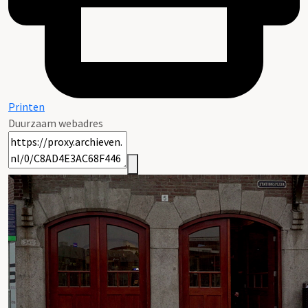
Printen
Duurzaam webadres