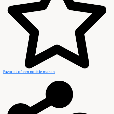
Favoriet of een notitie maken