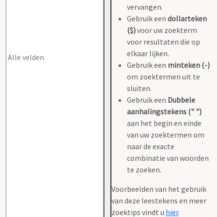
vervangen.
Gebruik een
dollarteken
($)
voor uw zoekterm
voor resultaten die op
elkaar lijken.
Gebruik een
minteken (-)
om zoektermen uit te
sluiten.
Gebruik een
Dubbele
aanhalingstekens (" ")
aan het begin en einde
van uw zoektermen om
naar de exacte
combinatie van woorden
te zoeken.
Voorbeelden van het gebruik
van deze leestekens en meer
zoektips vindt u
hier
.