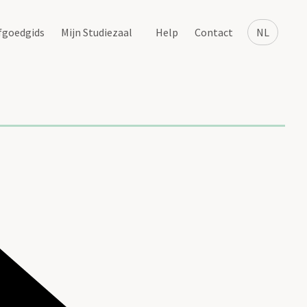
fgoedgids
Mijn Studiezaal
Help
Contact
NL