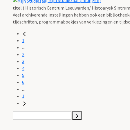
Mijn Studiezaal (inloggen)
titel ( Historisch Centrum Leeuwarden/ Histoarysk Sintru
Veel archiverende instellingen hebben ook een bibliotheekco
tijdschriften, programmaboekjes van verkiezingen en tijdsch
1
...
2
3
4
5
6
...
1