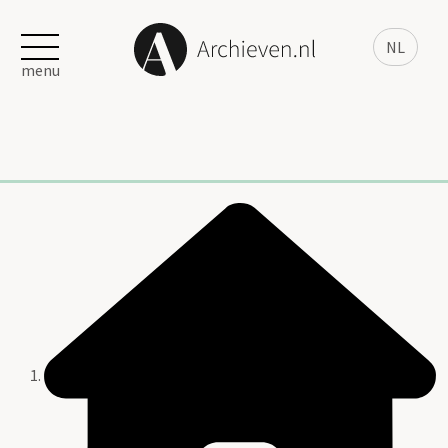
NL
menu