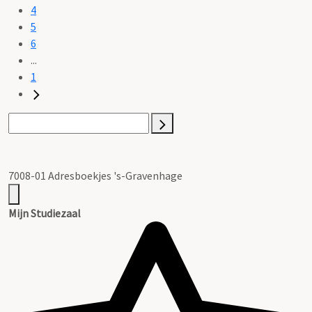
4
5
6
...
1
7008-01 Adresboekjes 's-Gravenhage
Mijn Studiezaal