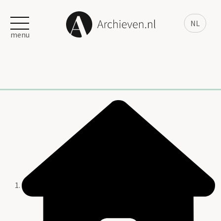
NL
menu