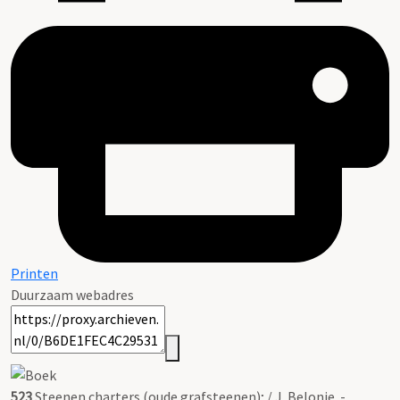
Printen
Duurzaam webadres
523
Steenen charters (oude grafsteenen); / J. Belonje. -