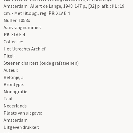
Amsterdam : Allert de Lange, 1948. 147 p., [32] p. afb. : ill. : 19
cm. - Met lit.opg., reg.
PK
: XLV E 4
Muller: 1058x
Aanvraagnummer:
PK
: XLV E 4
Collectie:
Het Utrechts Archief
Titel:
Steenen charters (oude grafsteenen)
Auteur:
Belonje, J.
Brontype:
Monografie
Taal:
Nederlands
Plaats van uitgave:
Amsterdam
Uitgever/drukker: