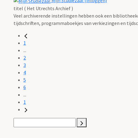
Mijn Studiezaal (inloggen)
titel ( Het Utrechts Archief )
Veel archiverende instellingen hebben ook een bibliotheekco
tijdschriften, programmaboekjes van verkiezingen en tijdsch
1
...
2
3
4
5
6
...
1