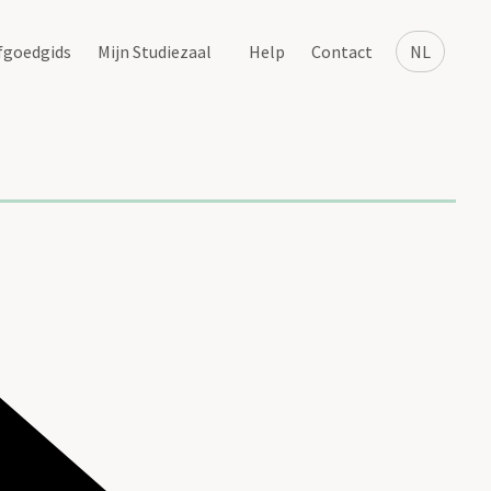
fgoedgids
Mijn Studiezaal
Help
Contact
NL