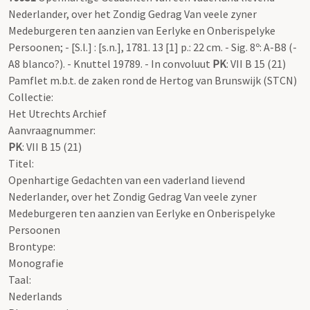
Nederlander, over het Zondig Gedrag Van veele zyner
Medeburgeren ten aanzien van Eerlyke en Onberispelyke
Persoonen; - [S.l.] : [s.n.], 1781. 13 [1] p.: 22 cm. - Sig. 8º: A-B8 (-
A8 blanco?). - Knuttel 19789. - In convoluut
PK
: VII B 15 (21)
Pamflet m.b.t. de zaken rond de Hertog van Brunswijk (STCN)
Collectie:
Het Utrechts Archief
Aanvraagnummer:
PK
: VII B 15 (21)
Titel:
Openhartige Gedachten van een vaderland lievend
Nederlander, over het Zondig Gedrag Van veele zyner
Medeburgeren ten aanzien van Eerlyke en Onberispelyke
Persoonen
Brontype:
Monografie
Taal:
Nederlands