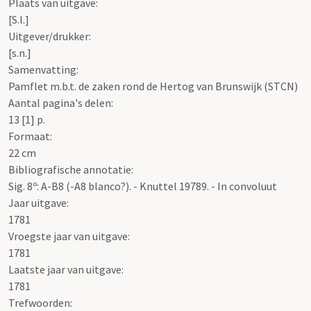
Plaats van uitgave:
[S.l.]
Uitgever/drukker:
[s.n.]
Samenvatting:
Pamflet m.b.t. de zaken rond de Hertog van Brunswijk (STCN)
Aantal pagina's delen:
13 [1] p.
Formaat:
22 cm
Bibliografische annotatie:
Sig. 8º: A-B8 (-A8 blanco?). - Knuttel 19789. - In convoluut
Jaar uitgave:
1781
Vroegste jaar van uitgave:
1781
Laatste jaar van uitgave:
1781
Trefwoorden: