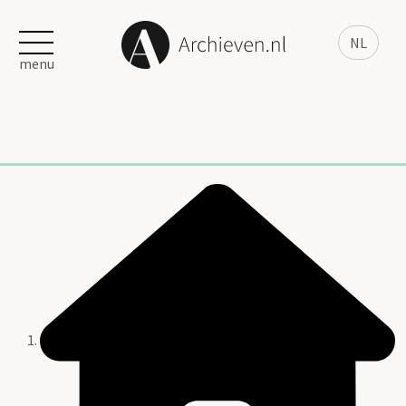
NL
menu