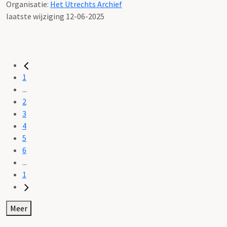
Organisatie:
Het Utrechts Archief
laatste wijziging 12-06-2025
1
...
2
3
4
5
6
...
1
Meer