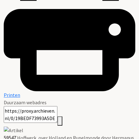
Printen
Duurzaam webadres
59547
Hoffwerk, over Holland en Rupelmonde door Hermanus