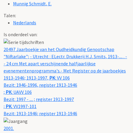
Munnig Schmidt, E.
Talen:
Nederlands
Is onderdeel van:
20497 Jaarboekje van het Oudheidkundig Genootschap
"Niftarlake"; - Utrecht : ELectr. Drukkerij H.J. Smits, 1913-.... . -
- 24 cm Met apart verschijnende halfjaarlijkse
evenementenprogramma's.- Met Register op de jaarboekjes
1913-1946; 1913-1997,
PK
: VV 106
Bezit: 1946-1996, register 1913-1946
;
PK
: UAVV 106
Bezit: 1997 - .... ; register 1913-1997
;
PK
: VV1997-101
Bezit: 1913-1946; register 1913-1946
2001.