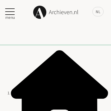
NL
menu