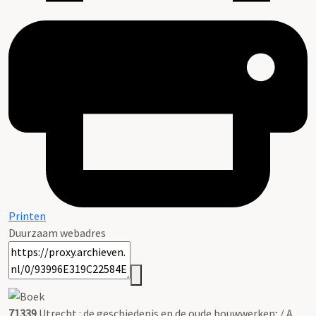
Printen
Duurzaam webadres
71339
Utrecht : de geschiedenis en de oude bouwwerken; / A.