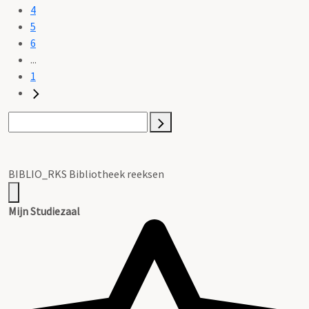
4
5
6
...
1
BIBLIO_RKS Bibliotheek reeksen
Mijn Studiezaal