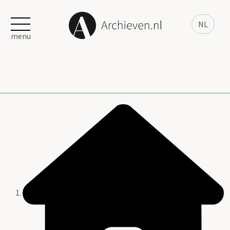
NL
menu