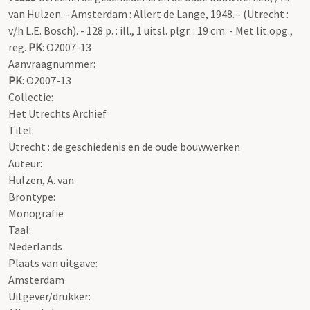
van Hulzen. - Amsterdam : Allert de Lange, 1948. - (Utrecht :
v/h L.E. Bosch). - 128 p. : ill., 1 uitsl. plgr. : 19 cm. - Met lit.opg.,
reg.
PK
: O2007-13
Aanvraagnummer:
PK
: O2007-13
Collectie:
Het Utrechts Archief
Titel:
Utrecht : de geschiedenis en de oude bouwwerken
Auteur:
Hulzen, A. van
Brontype:
Monografie
Taal:
Nederlands
Plaats van uitgave:
Amsterdam
Uitgever/drukker: