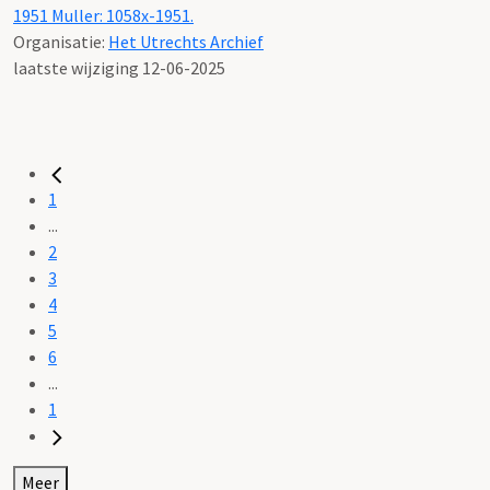
1951 Muller: 1058x-1951.
Organisatie:
Het Utrechts Archief
laatste wijziging 12-06-2025
1
...
2
3
4
5
6
...
1
Meer