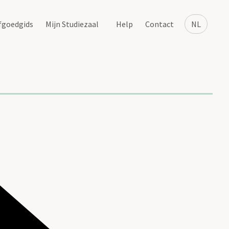
fgoedgids
Mijn Studiezaal
Help
Contact
NL