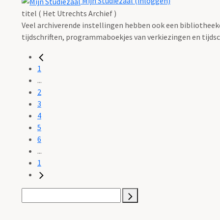
Mijn Studiezaal (inloggen)
titel ( Het Utrechts Archief )
Veel archiverende instellingen hebben ook een bibliotheekco
tijdschriften, programmaboekjes van verkiezingen en tijdsch
1
...
2
3
4
5
6
...
1