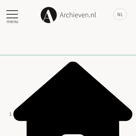
NL
menu