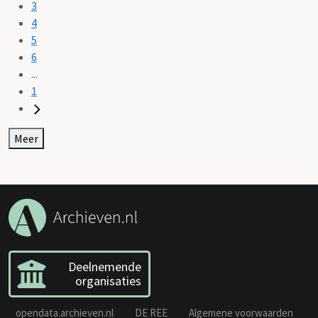
3
4
5
6
...
1
Meer
Deelnemende
organisaties
opendata.archieven.nl
DE REE
Algemene voorwaarden