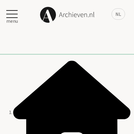
NL
menu