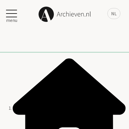
NL
menu