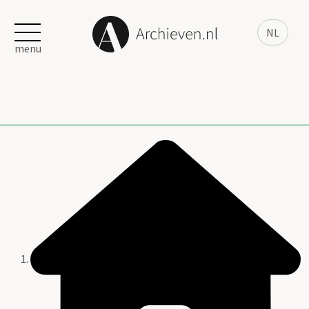
NL
menu