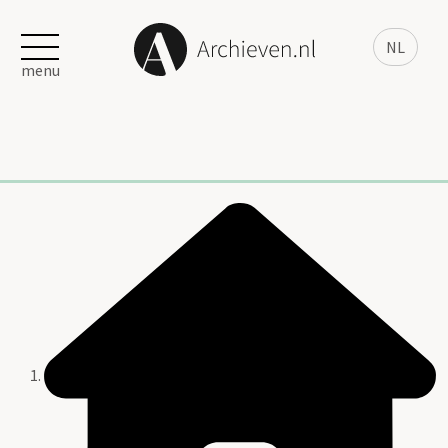
NL
menu