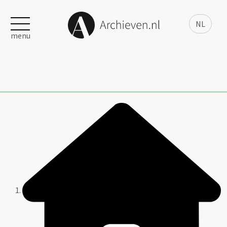
NL
menu