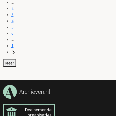
...
2
3
4
5
6
...
1
Meer
Deelnemende
organisaties