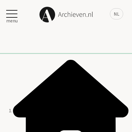
NL
menu