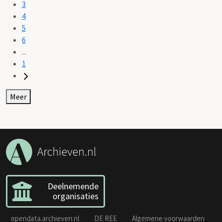
3
4
5
6
...
1
Meer
Deelnemende
organisaties
opendata.archieven.nl
DE REE
Algemene voorwaarden