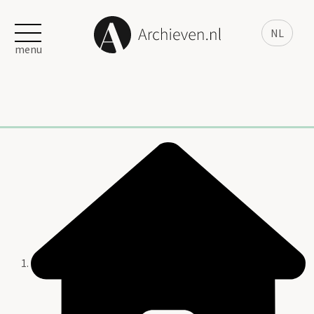
NL
menu