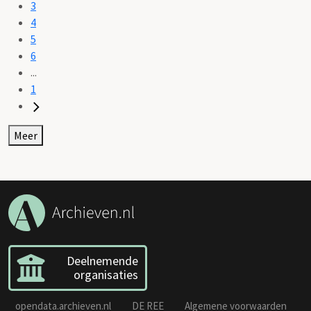
3
4
5
6
...
1
Meer
Deelnemende
organisaties
opendata.archieven.nl
DE REE
Algemene voorwaarden