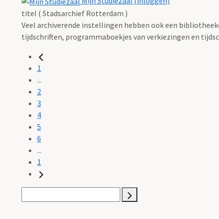
Mijn Studiezaal (inloggen)
titel ( Stadsarchief Rotterdam )
Veel archiverende instellingen hebben ook een bibliotheekco
tijdschriften, programmaboekjes van verkiezingen en tijdsch
1
...
2
3
4
5
6
...
1