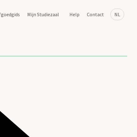
fgoedgids
Mijn Studiezaal
Help
Contact
NL