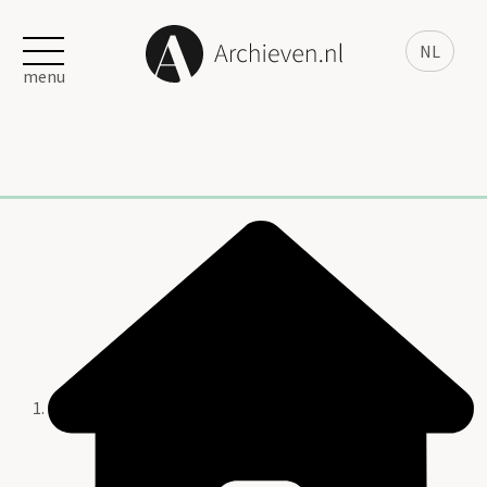
NL
menu