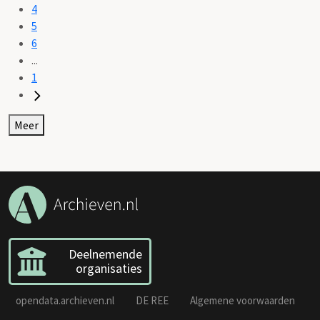
4
5
6
...
1
Meer
Deelnemende
organisaties
opendata.archieven.nl
DE REE
Algemene voorwaarden