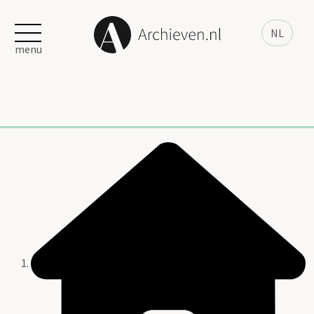
NL
menu