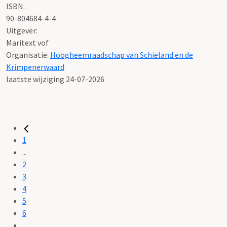
ISBN:
90-804684-4-4
Uitgever:
Maritext vof
Organisatie:
Hoogheemraadschap van Schieland en de
Krimpenerwaard
laatste wijziging 24-07-2026
1
...
2
3
4
5
6
...