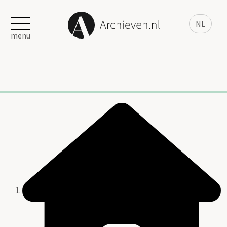
NL
menu