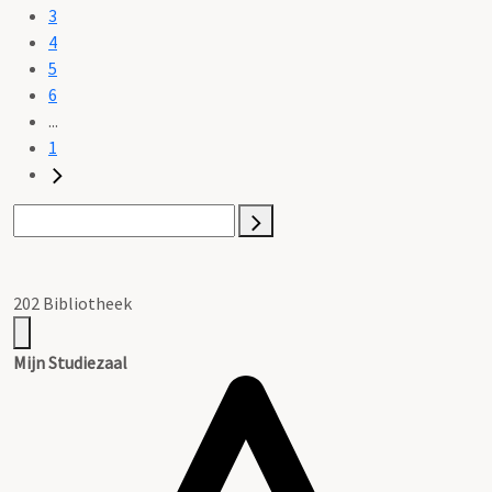
3
4
5
6
...
1
202 Bibliotheek
Mijn Studiezaal