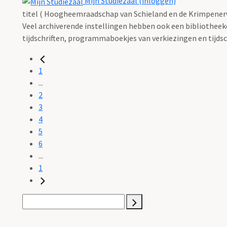
Mijn Studiezaal (inloggen)
titel ( Hoogheemraadschap van Schieland en de Krimpener
Veel archiverende instellingen hebben ook een bibliotheekco
tijdschriften, programmaboekjes van verkiezingen en tijdsch
1
...
2
3
4
5
6
...
1