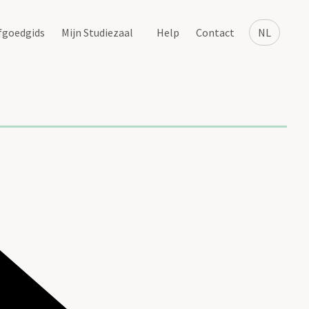
fgoedgids
Mijn Studiezaal
Help
Contact
NL