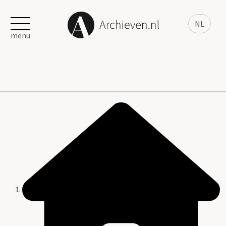
NL
menu