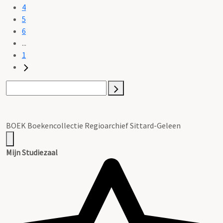
4
5
6
...
1
BOEK Boekencollectie Regioarchief Sittard-Geleen
Mijn Studiezaal