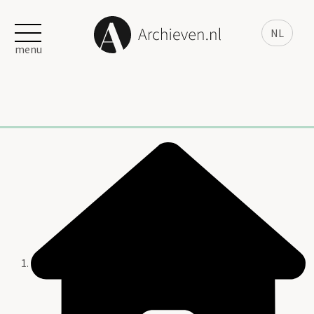
NL
menu