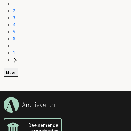
...
2
3
4
5
6
...
1
Meer
Deelnemende
organisaties