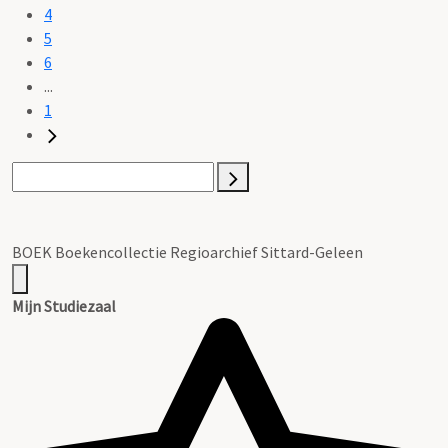
4
5
6
...
1
BOEK Boekencollectie Regioarchief Sittard-Geleen
Mijn Studiezaal