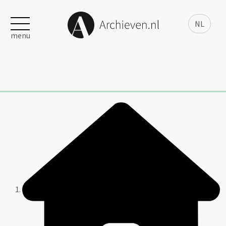
NL
menu