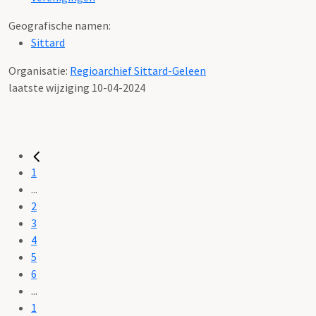
Geografische namen:
Sittard
Organisatie:
Regioarchief Sittard-Geleen
laatste wijziging 10-04-2024
1
...
2
3
4
5
6
...
1