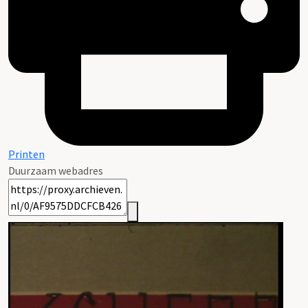
Printen
Duurzaam webadres