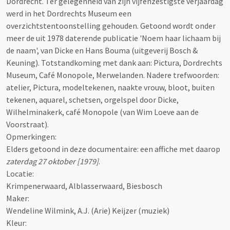
Dordrecht. Ter gelegenheid van zijn vijfenzestigste verjaardag
werd in het Dordrechts Museum een
overzichtstentoonstelling gehouden. Getoond wordt onder
meer de uit 1978 daterende publicatie 'Noem haar lichaam bij
de naam', van Dicke en Hans Bouma (uitgeverij Bosch &
Keuning). Totstandkoming met dank aan: Pictura, Dordrechts
Museum, Café Monopole, Merwelanden. Nadere trefwoorden:
atelier, Pictura, modeltekenen, naakte vrouw, bloot, buiten
tekenen, aquarel, schetsen, orgelspel door Dicke,
Wilhelminakerk, café Monopole (van Wim Loeve aan de
Voorstraat).
Opmerkingen:
Elders getoond in deze documentaire: een affiche met daarop
zaterdag 27 oktober [1979]
.
Locatie:
Krimpenerwaard, Alblasserwaard, Biesbosch
Maker:
Wendeline Wilmink, A.J. (Arie) Keijzer (muziek)
Kleur: