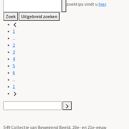
zoektips vindt u
hier
.
Zoek
Uitgebreid zoeken
1
...
2
3
4
5
6
...
1
549 Collectie van Bewegend Beeld, 20e- en 21e-eeuw