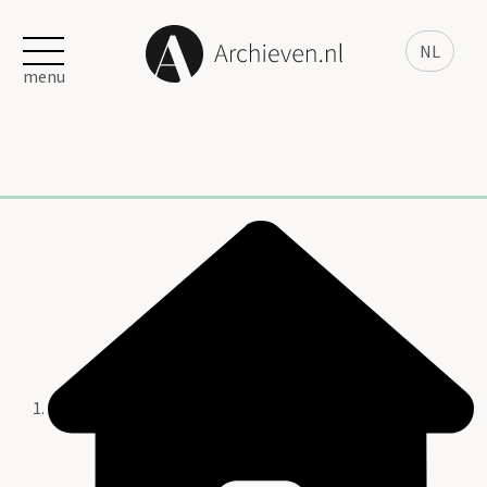
NL
menu