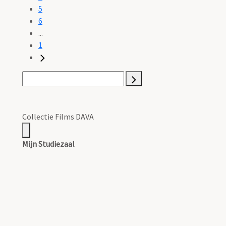
5
6
...
1
Collectie Films DAVA
Mijn Studiezaal