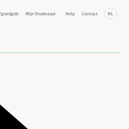
fgoedgids
Mijn Studiezaal
Help
Contact
NL