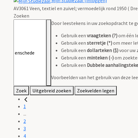
Mijn Studiezaal (inloggen)
AV3061 Veen, textiel en zuivel; vermoedelijk rond 1950 ( Dre
Zoeken
Door leestekens in uw zoekopdracht te geb
Gebruik een
vraagteken (?)
om één le
Gebruik een
sterretje (*)
om meer let
Gebruik een
dollarteken ($)
voor uw z
Gebruik een
minteken (-)
om zoekterm
Gebruik een
Dubbele aanhalingsteken
Voorbeelden van het gebruik van deze le
Zoek
Uitgebreid zoeken
Zoekvelden legen
1
...
2
3
4