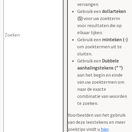
vervangen.
Gebruik een
dollarteken
($)
voor uw zoekterm
voor resultaten die op
elkaar lijken.
Gebruik een
minteken (-)
om zoektermen uit te
sluiten.
Gebruik een
Dubbele
aanhalingstekens (" ")
aan het begin en einde
van uw zoektermen om
naar de exacte
combinatie van woorden
te zoeken.
Voorbeelden van het gebruik
van deze leestekens en meer
zoektips vindt u
hier
.