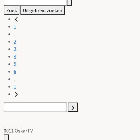
Zoek
Uitgebreid zoeken
1
...
2
3
4
5
6
...
1
0011 OskarTV