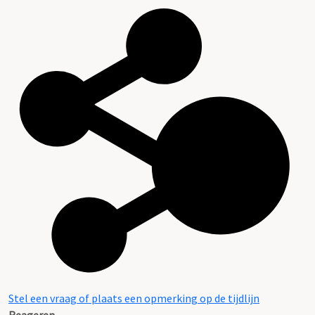
Stel een vraag of plaats een opmerking op de tijdlijn