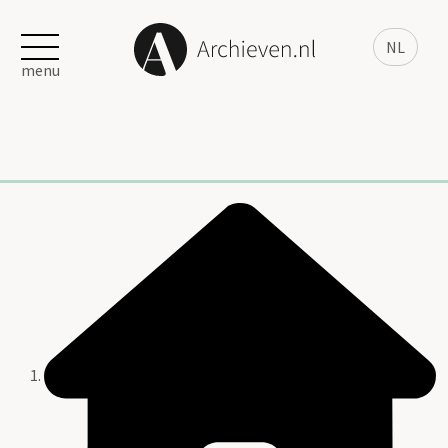
NL
menu