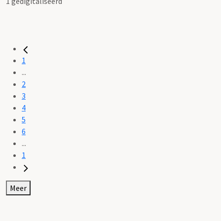
1 gedigitaliseerd
1
...
2
3
4
5
6
...
1
Meer