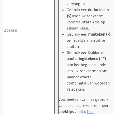
vervangen.
Gebruik een
dollarteken
($)
voor uw zoekterm
voor resultaten die op
elkaar lijken.
Gebruik een
minteken (-)
om zoektermen uit te
sluiten.
Gebruik een
Dubbele
aanhalingstekens (" ")
aan het begin en einde
van uw zoektermen om
naar de exacte
combinatie van woorden
te zoeken.
Voorbeelden van het gebruik
van deze leestekens en meer
zoektips vindt u
hier
.