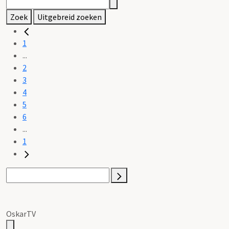
Zoek
Uitgebreid zoeken
1
...
2
3
4
5
6
...
1
OskarTV