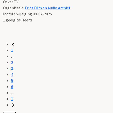
Oskar TV
Organisatie:
Fries Film en Audio Archief
laatste wijziging 08-02-2025
1 gedigitaliseerd
1
...
2
3
4
5
6
...
1