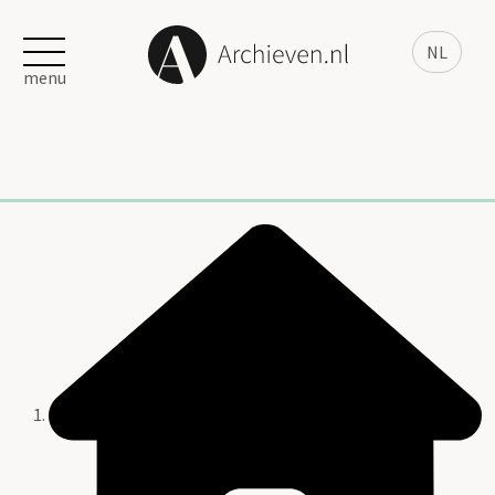
NL
menu