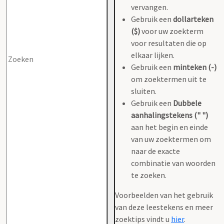
vervangen.
Gebruik een
dollarteken
($)
voor uw zoekterm
voor resultaten die op
elkaar lijken.
Gebruik een
minteken (-)
om zoektermen uit te
sluiten.
Gebruik een
Dubbele
aanhalingstekens (" ")
aan het begin en einde
van uw zoektermen om
naar de exacte
combinatie van woorden
te zoeken.
Voorbeelden van het gebruik
van deze leestekens en meer
zoektips vindt u
hier
.