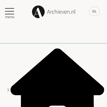
NL
menu