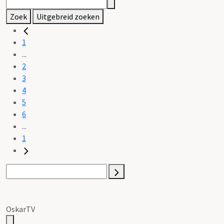
Zoek
Uitgebreid zoeken
1
...
2
3
4
5
6
...
1
OskarTV