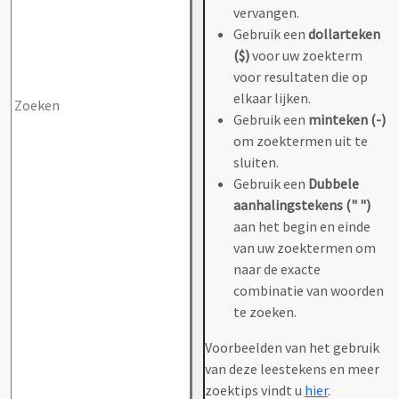
vervangen.
Gebruik een
dollarteken
($)
voor uw zoekterm
voor resultaten die op
elkaar lijken.
Gebruik een
minteken (-)
om zoektermen uit te
sluiten.
Gebruik een
Dubbele
aanhalingstekens (" ")
aan het begin en einde
van uw zoektermen om
naar de exacte
combinatie van woorden
te zoeken.
Voorbeelden van het gebruik
van deze leestekens en meer
zoektips vindt u
hier
.