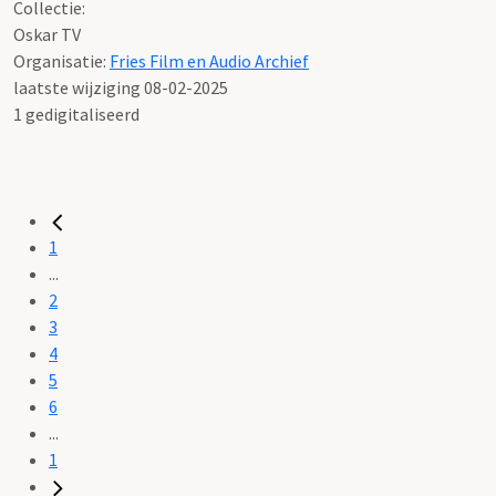
Collectie:
Oskar TV
Organisatie:
Fries Film en Audio Archief
laatste wijziging 08-02-2025
1 gedigitaliseerd
1
...
2
3
4
5
6
...
1