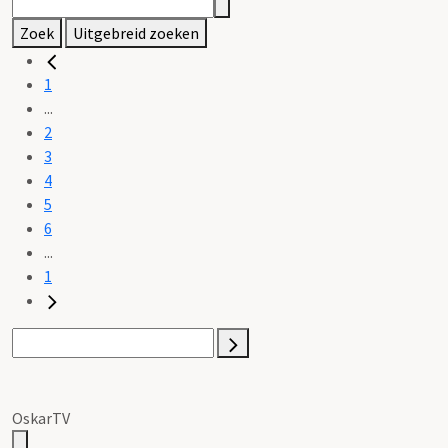
Zoek
Uitgebreid zoeken
1
...
2
3
4
5
6
...
1
OskarTV