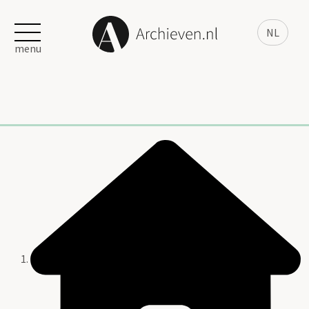
NL
menu