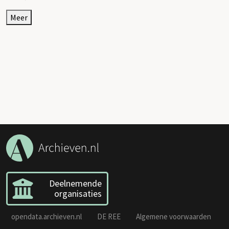
Meer
Deelnemende
organisaties
opendata.archieven.nl
DE REE
Algemene voorwaarden