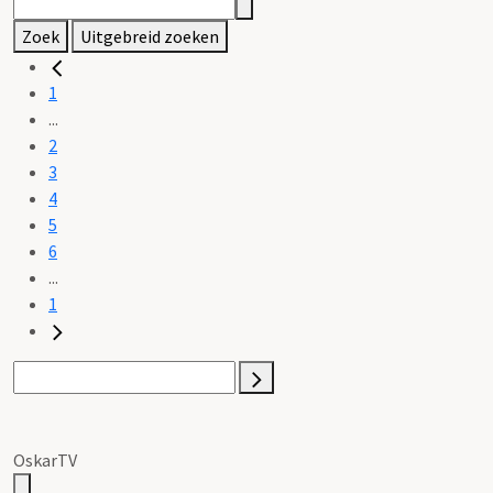
Zoek
Uitgebreid zoeken
1
...
2
3
4
5
6
...
1
OskarTV