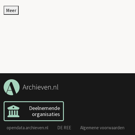
Meer
Deelnemende
organisaties
opendata.archieven.nl
DE REE
Algemene voorwaarden