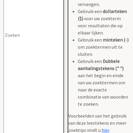
vervangen.
Gebruik een
dollarteken
($)
voor uw zoekterm
voor resultaten die op
elkaar lijken.
Gebruik een
minteken (-)
om zoektermen uit te
sluiten.
Gebruik een
Dubbele
aanhalingstekens (" ")
aan het begin en einde
van uw zoektermen om
naar de exacte
combinatie van woorden
te zoeken.
Voorbeelden van het gebruik
van deze leestekens en meer
zoektips vindt u
hier
.