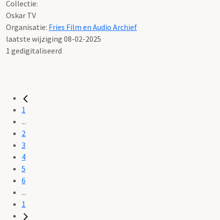
Collectie:
Oskar TV
Organisatie:
Fries Film en Audio Archief
laatste wijziging 08-02-2025
1 gedigitaliseerd
1
...
2
3
4
5
6
...
1