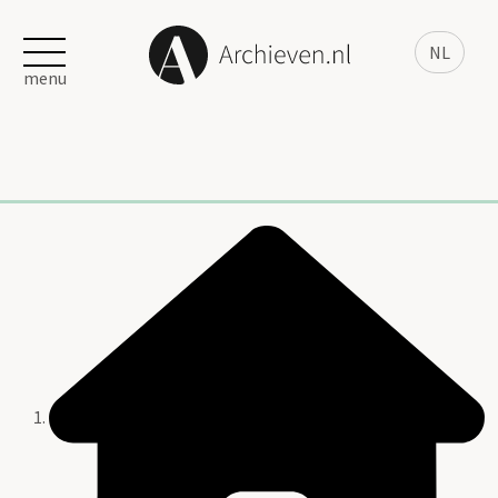
NL
menu