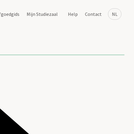
fgoedgids
Mijn Studiezaal
Help
Contact
NL