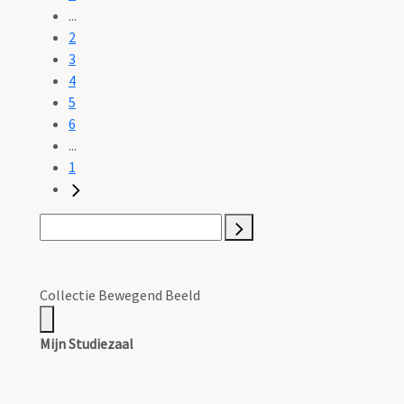
...
2
3
4
5
6
...
1
Collectie Bewegend Beeld
Mijn Studiezaal