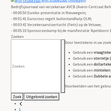
Mijn Studiezaal (inloggen)
Bedrijfsjournaal van verzekeraar AVCB (Avero-Centraal Beh
- 00:00:50 Eureko-presentatie in Nieuwegein;
- 00:01:41 Eurocross regelt buitenlandhulp OLM;
- 00:03:41 Verzekeraarstoertocht (fiets) op de Veluwe;
- 00:05:10 Sponsorzeskamp bij de manifestatie 'Apeldoorn 120
Zoeken
Door leestekens in uw zoeko
Gebruik een
vraagteke
Gebruik een
sterretje (
Gebruik een
dollarteke
Gebruik een
minteken 
Gebruik een
Dubbele a
Voorbeelden van het gebrui
Zoek
Uitgebreid zoeken
1