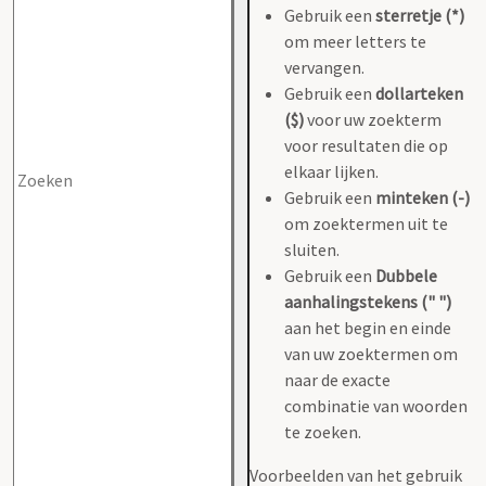
Gebruik een
sterretje (*)
om meer letters te
vervangen.
Gebruik een
dollarteken
($)
voor uw zoekterm
voor resultaten die op
elkaar lijken.
Gebruik een
minteken (-)
om zoektermen uit te
sluiten.
Gebruik een
Dubbele
aanhalingstekens (" ")
aan het begin en einde
van uw zoektermen om
naar de exacte
combinatie van woorden
te zoeken.
Voorbeelden van het gebruik