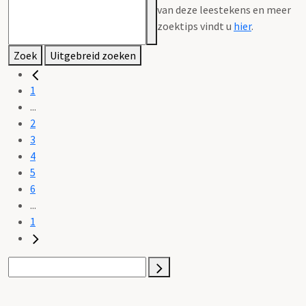
van deze leestekens en meer
zoektips vindt u
hier
.
Zoek
Uitgebreid zoeken
1
...
2
3
4
5
6
...
1