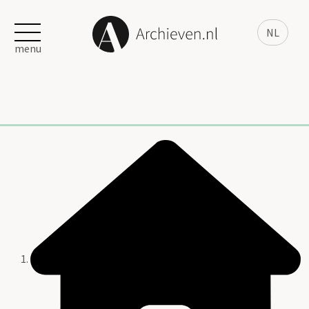
NL
menu