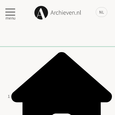
NL
menu