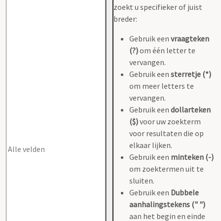
zoekt u specifieker of juist
breder:
Gebruik een
vraagteken
(?)
om één letter te
vervangen.
Gebruik een
sterretje (*)
om meer letters te
vervangen.
Gebruik een
dollarteken
($)
voor uw zoekterm
voor resultaten die op
elkaar lijken.
Gebruik een
minteken (-)
om zoektermen uit te
sluiten.
Gebruik een
Dubbele
aanhalingstekens (" ")
aan het begin en einde