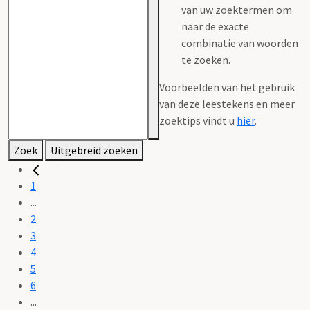
van uw zoektermen om
naar de exacte
combinatie van woorden
te zoeken.
Voorbeelden van het gebruik
van deze leestekens en meer
zoektips vindt u
hier
.
Zoek
Uitgebreid zoeken
1
...
2
3
4
5
6
...