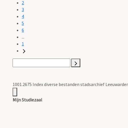
2
3
4
5
6
...
1
1001.2675 Index diverse bestanden stadsarchief Leeuwarden
Mijn Studiezaal