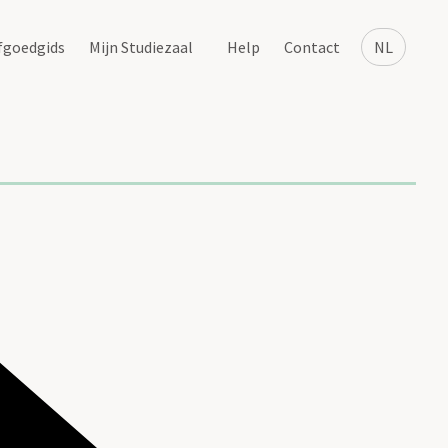
fgoedgids
Mijn Studiezaal
Help
Contact
NL