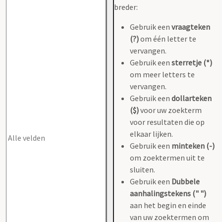
breder:
Gebruik een
vraagteken
(?)
om één letter te
vervangen.
Gebruik een
sterretje (*)
om meer letters te
vervangen.
Gebruik een
dollarteken
($)
voor uw zoekterm
voor resultaten die op
elkaar lijken.
Gebruik een
minteken (-)
om zoektermen uit te
sluiten.
Gebruik een
Dubbele
aanhalingstekens (" ")
aan het begin en einde
van uw zoektermen om