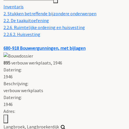
Inventaris
2. Stukken betreffende bijzondere onderwerpen
2.2. De taakuitoefening
2.2.6. Ruimtelijke ordening en huisvesting
2.2.6.2. Huisvesting
680-918
Bouwvergunningen, met bijlagen
895
verbouw werkplaats, 1946
Datering
:
1946
Beschrijving:
verbouw werkplaats
Datering
:
1946
Adres:
Langbroek, Langbroekerdijk