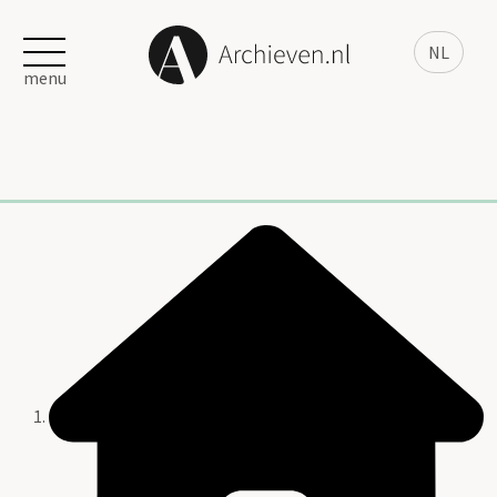
NL
menu