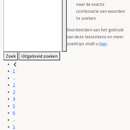
naar de exacte
combinatie van woorden
te zoeken.
Voorbeelden van het gebruik
van deze leestekens en meer
zoektips vindt u
hier
.
Zoek
Uitgebreid zoeken
1
...
2
3
4
5
6
...
1